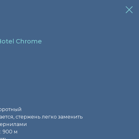
Hotel Chrome
воротный
ается, стержень легко заменить
чернилами
 900 м