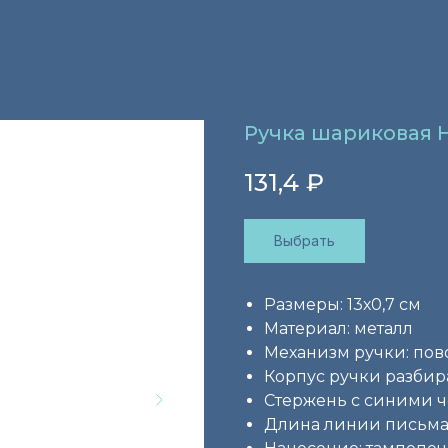
Ручка шариковая 
131,4
₽
Выбрать
Размеры: 13х0,7 см
Материал: металл
Механизм ручки: по
Корпус ручки разбир
Стержень с синими 
Длина линии письма: